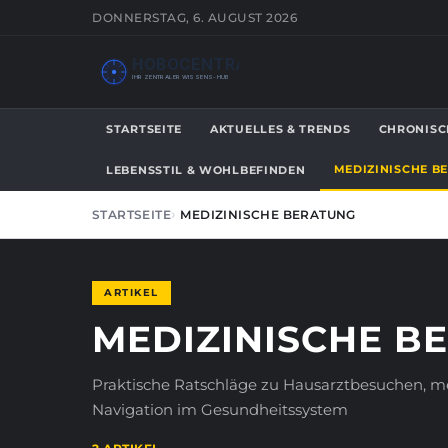
DONNERSTAG, 6. AUGUST 2026
HOBOCENTRAL
IHR ZENTRALER WISSENS-HUB
STARTSEITE
AKTUELLES & TRENDS
CHRONISC
MEDIZINISCHE B
LEBENSSTIL & WOHLBEFINDEN
STARTSEITE
MEDIZINISCHE BERATUNG
ARTIKEL
MEDIZINISCHE B
Praktische Ratschläge zu Hausarztbesuchen, m
Navigation im Gesundheitssystem