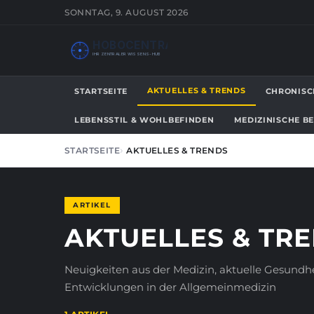
SONNTAG, 9. AUGUST 2026
HOBOCENTRAL
IHR ZENTRALER WISSENS-HUB
AKTUELLES & TRENDS
STARTSEITE
CHRONISC
LEBENSSTIL & WOHLBEFINDEN
MEDIZINISCHE B
STARTSEITE
AKTUELLES & TRENDS
ARTIKEL
AKTUELLES & TR
Neuigkeiten aus der Medizin, aktuelle Gesund
Entwicklungen in der Allgemeinmedizin