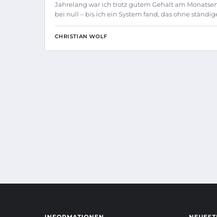
Jahrelang war ich trotz gutem Gehalt am Monatse
bei null – bis ich ein System fand, das ohne ständi
CHRISTIAN WOLF
INFORMATIONEN
NEUEST